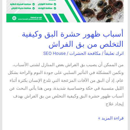
التخلص
من
بق
الفراش
أسباب ظهور حشرة البق وكيفية
التخلص من بق الفراش
اترك تعليقاً
/
مكافحة الحشرات
/
SEO House
من الممكن أن يصيب بق الفراش بعض المنازل لشتى الأسباب،
وتكمن المشكلة في التأثير السلبي على جودة النوم والراحة بشكل
عام، إذ أن البق من الآفات المزعجة التي تلدغ الإنسان بكثرة أثناء
الليل متسببة في حكة وحساسية شديدة، ومن هنا يأتي البحث عن
أسباب ظهور حشرة البق وكيفية التخلص من بق الفراش بهدف
إيجاد علاج
قراءة المزيد »